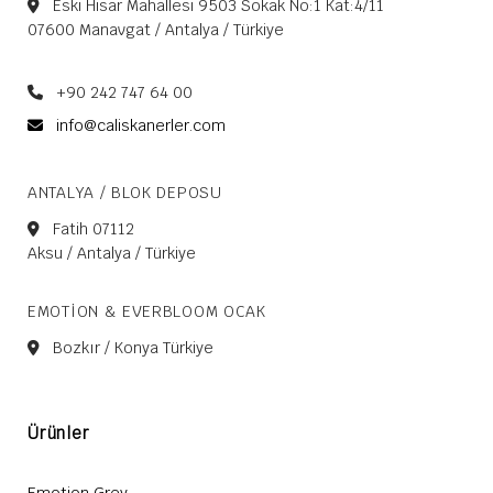
Eski Hisar Mahallesi 9503 Sokak No:1 Kat:4/11
07600 Manavgat / Antalya / Türkiye
+90 242 747 64 00
info@caliskanerler.com
ANTALYA / BLOK DEPOSU
Fatih 07112
Aksu / Antalya / Türkiye
EMOTION & EVERBLOOM OCAK
Bozkır / Konya Türkiye
Ürünler
Emotion Grey