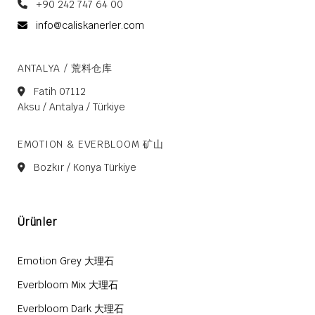
+90 242 747 64 00
info@caliskanerler.com
ANTALYA / 荒料仓库
Fatih 07112
Aksu / Antalya / Türkiye
EMOTION & EVERBLOOM 矿山
Bozkır / Konya Türkiye
Ürünler
Emotion Grey 大理石
Everbloom Mix 大理石
Everbloom Dark 大理石