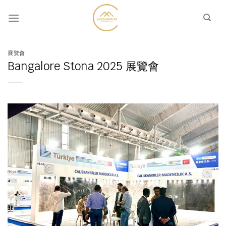
Skip
to
content
展覽會
Bangalore Stona 2025 展覽會