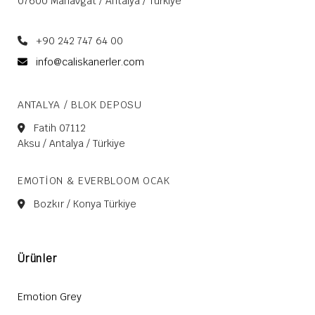
07600 Manavgat / Antalya / Türkiye
+90 242 747 64 00
info@caliskanerler.com
ANTALYA / BLOK DEPOSU
Fatih 07112
Aksu / Antalya / Türkiye
EMOTION & EVERBLOOM OCAK
Bozkır / Konya Türkiye
Ürünler
Emotion Grey