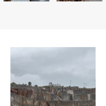
Video
oynatıcı