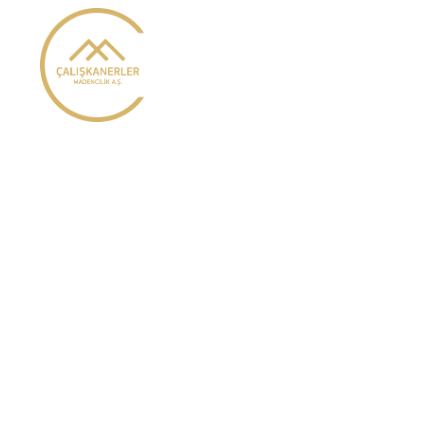
İçeriğe
atla