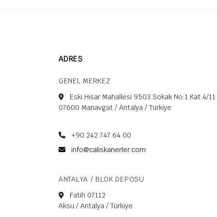
be
left
blank
ADRES
GENEL MERKEZ
Eski Hisar Mahallesi 9503 Sokak No:1 Kat:4/11
07600 Manavgat / Antalya / Türkiye
+90 242 747 64 00
info@caliskanerler.com
ANTALYA / BLOK DEPOSU
Fatih 07112
Aksu / Antalya / Türkiye