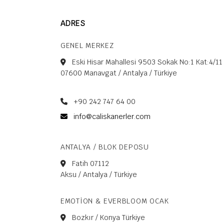
ADRES
GENEL MERKEZ
Eski Hisar Mahallesi 9503 Sokak No:1 Kat:4/11
07600 Manavgat / Antalya / Türkiye
+90 242 747 64 00
info@caliskanerler.com
ANTALYA / BLOK DEPOSU
Fatih 07112
Aksu / Antalya / Türkiye
EMOTION & EVERBLOOM OCAK
Bozkır / Konya Türkiye