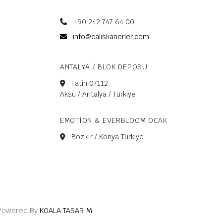
+90 242 747 64 00
info@caliskanerler.com
ANTALYA / BLOK DEPOSU
Fatih 07112
Aksu / Antalya / Türkiye
EMOTION & EVERBLOOM OCAK
Bozkır / Konya Türkiye
. Powered By
KOALA TASARIM