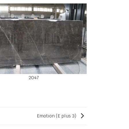
2047
Emotıon (E plus 3)