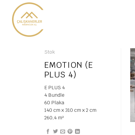
İçeriğe
atla
Stok
EMOTION (E
PLUS 4)
E PLUS 4
4 Bundle
60 Plaka
140 cm x 310 cm x 2 cm
260,4 m²