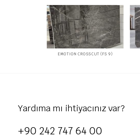
(E PLUS 6)
EMOTION CROSSCUT (FS 9)
Yardıma mı ihtiyacınız var?
+90 242 747 64 00