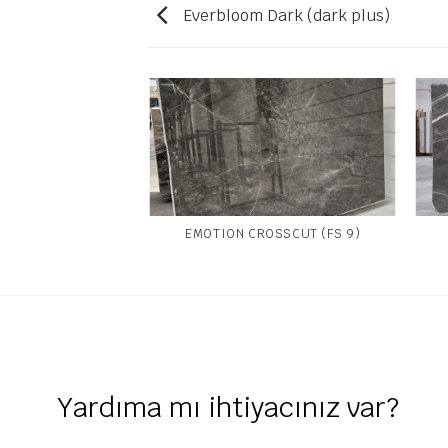
Everbloom Dark (dark plus)
(E PLUS 6)
EMOTION CROSSCUT (FS 9)
Yardıma mı ihtiyacınız var?