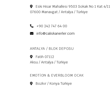
Eski Hisar Mahallesi 9503 Sokak No:1 Kat:4/11
07600 Manavgat / Antalya / Türkiye
+90 242 747 64 00
info@caliskanerler.com
ANTALYA / BLOK DEPOSU
Fatih 07112
Aksu / Antalya / Türkiye
EMOTION & EVERBLOOM OCAK
Bozkır / Konya Türkiye