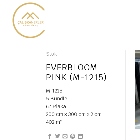
İçeriğe
atla
Stok
EVERBLOOM
PINK (M-1215)
M-1215
5 Bundle
67 Plaka
200 cm x 300 cm x 2 cm
402 m²