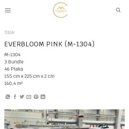
İçeriğe
atla
Stok
EVERBLOOM PINK (M-1304)
M-1304
3 Bundle
46 Plaka
155 cm x 225 cm x 2 cm
160,4 m²